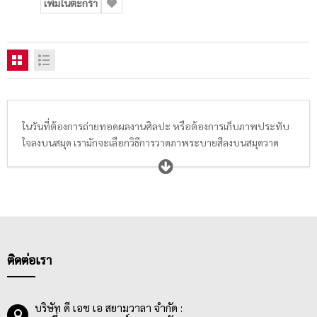
เพิ่มในตะกร้า
ในวันที่ต้องการถ่ายทอดผลงานศิลปะ หรือต้องการเก็บภาพประทับ
ใจลงบนสมุด เรามักจะเลือกวิธีการวาดภาพระบายสีลงบนสมุดวาด
ภาพ สมุดระบายสี สมุดฝึกหัดวาดภาพระบายสี สมุดสเก็ตช์ สมุดฉีด
วาดภาพ หรือสมุดไดอารี่ประจำตัว ที่ปัจจุบันมีให้เลือกซื้อหลาก
หลายขนาดตั้งแต่ A2, A4, A5, A6, 185×260 มม., 15 x 22 นิ้ว, 15 x
11 นิ้ว โดยกระดาษที่อยู่ในสมุดวาดภาพระบายสีส่วนใหญ่จะมีความ
หนาอยู่ที่ 200 แกรมขึ้นไป นื้อกระดาษมีคุณภาพดี เรียบเนียน เนื้อ
ละเอียด สีขาว มีทั้งกระดาษผิวเรียบ และผิวหยาบ ที่มีความสามารถ
ในการรองรับน้ำไม่เท่ากัน เช่น กระดาษที่เหมาะกับระบายสีน้ำ,
ติดต่อเรา
กระดาษที่เหมาะกับระบายสีโปสเตอร์ หรือสีอะคริลิค เป็นต้น พ่อแม่
ผู้ปกรอง นักเรียน นักศึกษา ครูอาจารย์ ตลอดจนถึงศิลปิน ควรเลือก
สมุดวาดภาพระบายสีให้เหมาะกับสีที่ต้องการใช้ และเทคนิคต่างๆที่
บริษัท ดี เอช เอ สยามวาลา จำกัด :