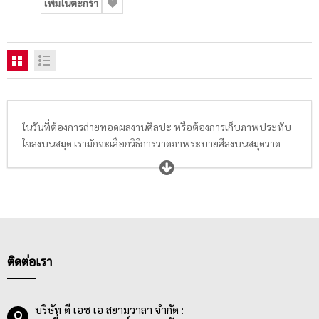
เพิ่มในตะกร้า
ในวันที่ต้องการถ่ายทอดผลงานศิลปะ หรือต้องการเก็บภาพประทับ
ใจลงบนสมุด เรามักจะเลือกวิธีการวาดภาพระบายสีลงบนสมุดวาด
ภาพ สมุดระบายสี สมุดฝึกหัดวาดภาพระบายสี สมุดสเก็ตช์ สมุดฉีด
วาดภาพ หรือสมุดไดอารี่ประจำตัว ที่ปัจจุบันมีให้เลือกซื้อหลาก
หลายขนาดตั้งแต่ A2, A4, A5, A6, 185×260 มม., 15 x 22 นิ้ว, 15 x
11 นิ้ว โดยกระดาษที่อยู่ในสมุดวาดภาพระบายสีส่วนใหญ่จะมีความ
หนาอยู่ที่ 200 แกรมขึ้นไป นื้อกระดาษมีคุณภาพดี เรียบเนียน เนื้อ
ละเอียด สีขาว มีทั้งกระดาษผิวเรียบ และผิวหยาบ ที่มีความสามารถ
ในการรองรับน้ำไม่เท่ากัน เช่น กระดาษที่เหมาะกับระบายสีน้ำ,
ติดต่อเรา
กระดาษที่เหมาะกับระบายสีโปสเตอร์ หรือสีอะคริลิค เป็นต้น พ่อแม่
ผู้ปกรอง นักเรียน นักศึกษา ครูอาจารย์ ตลอดจนถึงศิลปิน ควรเลือก
สมุดวาดภาพระบายสีให้เหมาะกับสีที่ต้องการใช้ และเทคนิคต่างๆที่
บริษัท ดี เอช เอ สยามวาลา จำกัด :