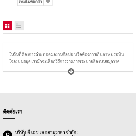
เพิ่มในตะกร้า
ในวันที่ต้องการถ่ายทอดผลงานศิลปะ หรือต้องการเก็บภาพประทับ
ใจลงบนสมุด เรามักจะเลือกวิธีการวาดภาพระบายสีลงบนสมุดวาด
ภาพ สมุดระบายสี สมุดฝึกหัดวาดภาพระบายสี สมุดสเก็ตช์ สมุดฉีด
วาดภาพ หรือสมุดไดอารี่ประจำตัว ที่ปัจจุบันมีให้เลือกซื้อหลาก
หลายขนาดตั้งแต่ A2, A4, A5, A6, 185×260 มม., 15 x 22 นิ้ว, 15 x
11 นิ้ว โดยกระดาษที่อยู่ในสมุดวาดภาพระบายสีส่วนใหญ่จะมีความ
หนาอยู่ที่ 200 แกรมขึ้นไป นื้อกระดาษมีคุณภาพดี เรียบเนียน เนื้อ
ละเอียด สีขาว มีทั้งกระดาษผิวเรียบ และผิวหยาบ ที่มีความสามารถ
ในการรองรับน้ำไม่เท่ากัน เช่น กระดาษที่เหมาะกับระบายสีน้ำ,
ติดต่อเรา
กระดาษที่เหมาะกับระบายสีโปสเตอร์ หรือสีอะคริลิค เป็นต้น พ่อแม่
ผู้ปกรอง นักเรียน นักศึกษา ครูอาจารย์ ตลอดจนถึงศิลปิน ควรเลือก
สมุดวาดภาพระบายสีให้เหมาะกับสีที่ต้องการใช้ และเทคนิคต่างๆที่
บริษัท ดี เอช เอ สยามวาลา จำกัด :