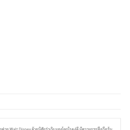
ายค่าย Walt Disney ด้วยนิสัยร่าเริง มองโลกในแง่ดี มีความกระตือรือร้น