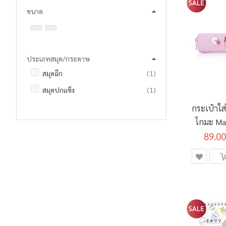
ขนาด
ประเภทสมุด/กระดาษ
ชิ้น
สมุดฉีก
1
ชิ้น
สมุดปกแข็ง
1
กระเป๋าใ
โกมะ Mas
89.00
No.2