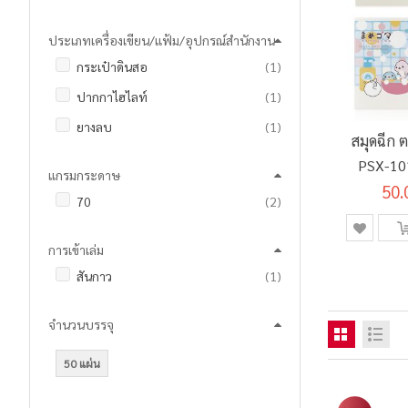
ประเภทเครื่องเขียน/แฟ้ม/อุปกรณ์สำนักงาน
ชิ้น
กระเป๋าดินสอ
1
ชิ้น
ปากกาไฮไลท์
1
ชิ้น
ยางลบ
1
สมุดฉีก 
PSX-10
แกรมกระดาษ
50.
แ
รายการ
70
2
การเข้าเล่ม
ชิ้น
สันกาว
1
จำนวนบรรจุ
50 แผ่น