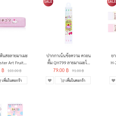
ส่ดินสอลายมาเมะ
ปากกาเน้นข้อความ ควอน
ยา
ter Art Fruity
ตั้ม QH799 ลายมาเมะโก
H-
 ฿
 (คละลาย)
79.00 ฿
มะ (คละสี 3 แท่ง)
103.00 ฿
91.00 ฿
เพิ่มในตะกร้า
เพิ่มในตะกร้า