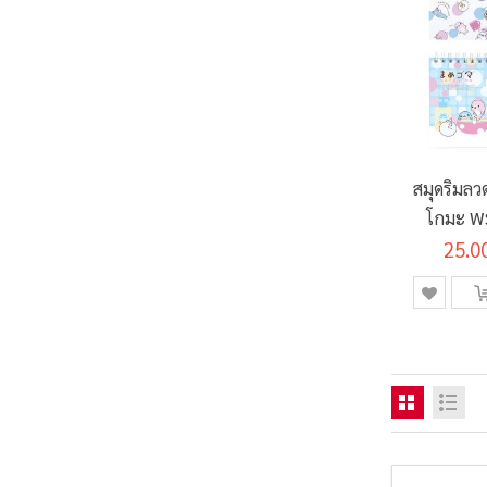
สมุดริมลว
โกมะ W
แกรม 50
25.0