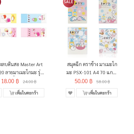
งลบดินสอ Master Art
สมุดฉีก ตราช้าง มาเมะโก
20 ลายมาเมะโกมะ รุ่น
มะ PSX-101 A4 70 แกรม
18.00 ฿
ฟรุตตี้ (คละลาย)
50.00 ฿
50 แผ่น คละลาย
24.00 ฿
58.00 ฿
เพิ่มในตะกร้า
เพิ่มในตะกร้า