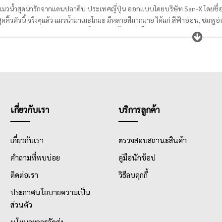
แมวน้ำสุดน่ารักจากแดนปลาดิบ ประเทศญี่ปุ่น ออกแบบโดยบริษัท San-X โดยชื่อ ม
ดคิ้วตัวนี้ จริงๆแล้ว แมวน้ำมาเมะโกมะ มีหลายสีมากมาย ได้แก่ สีฟ้าอ่อน, ชม
ตาลเข้ม และลายขาวดำ ความมุ้งมิ้งของแมวน้ำตัวจิ๋วนี้ได้นำมาผลิตเป็นเครื่องเ
ฟ้มใส่เอกสาร กระเป๋า น่ารักน่าใช้ทั้งนั้น ลองเลือกซื้อแมวน้ำมาเมะโกมะไปเลี้ยงไว้
เกี่ยวกับเรา
บริการลูกค้า
เกี่ยวกับเรา
ตรวจสอบสถานะสินค้า
คำถามที่พบบ่อย
คู่มือนักช้อป
ติดต่อเรา
วิธีลบคุกกี้
ประกาศนโยบายความเป็น
ส่วนตัว