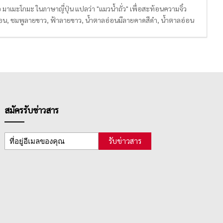
าเมะโกมะ ในภาษาญี่ปุ่น แปลว่า "แมวน้ำถั่ว" เพื่อสะท้อนความจิ๋ว
พูอ่อน, ชมพูลายขาว, ฟ้าลายขาว, น้ำตาลอ่อนมีลายคาดสีดำ, น้ำตาลอ่อน
ขียน และอุปกรณ์สำนักงานมากมาย ไม่ว่าจะเป็น ดินสอ ปากกา ยางลบ
ข้างๆสักชิ้นได้เลย
สมัครรับข่าวสาร
รับข่าวสาร