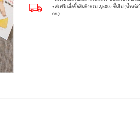
• ส่งฟรี! เมื่อซื้อสินค้าครบ 2,500.- ขึ้นไป (น้ำหนัก
กก.)