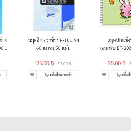
ช้าง
สมุดฉีก ตราช้าง P-101 A4
สมุดปกแข็ง
00
60 แกรม 50 แผ่น
เอลเฟ่น EF-20
ลายแฟนซี (
25.00 ฿
25.00 ฿
฿
32.00 ฿
า
เพิ่มในตะกร้า
เพิ่ม