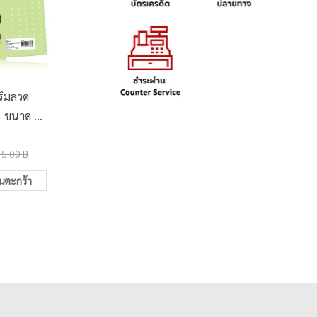
ริมลวด
สมุดฉีก ตราช้าง JAZZY
สมุด
3 ขนาด A6
402 A4 70 แกรม 30 แผ่น
60แกรม 
คละลาย)
คละลาย
22.00 ฿
10.0
35.00 ฿
30.00 ฿
ในตะกร้า
เพิ่มในตะกร้า