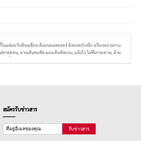
ป ที่ในแต่ละวันต้องเขียน ต้องจดเลคเชอร์ ต้องจดบันทึก หรือจดรายงาน
มอ ไม่ขาดตอน, ลายเส้นคมชัด มองเห็นชัดเจน, แห้งไว ไม่ซึมกระดาษ, ด้าม
ิ่งขึ้น
นคาร์ไบด์ (Tungsten Carbide) จึงทำให้ปากกามีความแข็งแรง
มีน้ำหมึกแบบพิเศษ เช่น น้ำหมึกเจลลูลอยด์ ที่ให้ความหนืดต่ำและมี
หลายลวดลายให้ผู้ใช้งานได้เลือกซื้อ เลือกใช้ เช่น ปากกาลูกลื่น
รัก และลวดลายอื่นๆ ตามความชอบของผู้ใช้งานทุกเพศทุกวัย ทั้งชายและ
สมัครรับข่าวสาร
ามารถใช้ได้เรื่อยๆ หากหมึกหมดก็สามารถซื้อไส้มาเติมได้ หรือจะซื้อ
รับข่าวสาร