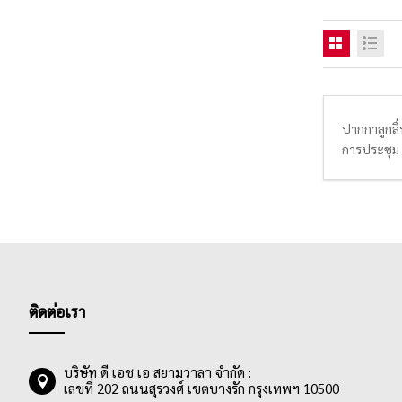
ปากกาลูกลื่
การประชุม ด
ปากกามีขนาด
ส่วนหัวของ
ทนทาน มีขนา
น้ำหมึกของป
ความถนอมกร
แฟนซี, ปาก
หญิง
ติดต่อเรา
ด้วยหลากหลา
แท่งใหม่เล
บริษัท ดี เอช เอ สยามวาลา จำกัด :
เลขที่ 202 ถนนสุรวงศ์ เขตบางรัก กรุงเทพฯ 10500