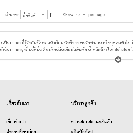
per page
เรียงจาก
Show
น เป็นปากกาที่รู้จักกันดีในกลุ่มนักเรียน นักศึกษา คนวัยทำงาน หรือบุคคลทั่วไ
ังนั้นปากกาลูกลื่นที่ดีนั้น ต้องเขียนลื่น เขียนไม่ติดขัด น้ำหมึกต้องไหลสม่ำเส
พอเหมาะ จับถนัดมือ โดยมี Grip Zone หรือ Rubber Grip เพื่อให้จับกระชับมากย
ปากกา มีทั้งแบบผลิตจากสแตนเลส และ Nickel Silver ส่วนหัวบอลทำจากทังสเต
ดตั้งแต่ 0.29 มม., 0.38 มม., 0.5 มม. และ 0.7 มม. ให้เลือกใช้ได้ตามต้องการ
ากกาลูกลื่นสามารถขีด เขียนข้อความได้อย่างลื่นไหล ยิ่งไปกว่านั้นสินค้าบางตัว
ะดาษ นอกจากเรื่องปากกาคุณภาพดีในแง่ของการใช้งานแล้ว ปากกาลูกลื่นยังมีหลาก
กาลูกลื่นหัวการ์ตูน, ปากกาลูกลื่นลายลิขสิทธิ์, ปากกาลูกลื่นแบบหัวกดลายน่า
เกี่ยวกับเรา
บริการลูกค้า
ยเหตุผลและคุณสมบัติที่ดีของผลิตภัณฑ์ ทำให้ปากกาลูกลื่นเป็นสินค้าขายดี ที่ส
ยก็ได้ ด้วยราคาที่ไม่แพงทั้งตัวปากกาและไส้หมึกของปากกา
เกี่ยวกับเรา
ตรวจสอบสถานะสินค้า
คำถามที่พบบ่อย
คู่มือนักช้อป