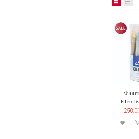
ปากกาล
Elfen L
250.0
สีน้ำเง
(กระบ