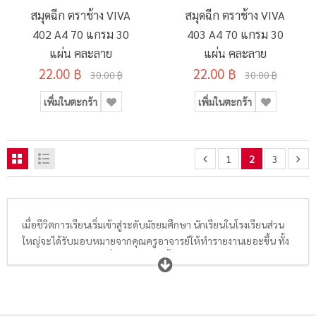
สมุดฉีก ตราช้าง VIVA
สมุดฉีก ตราช้าง VIVA
402 A4 70 แกรม 30
403 A4 70 แกรม 30
แผ่น คละลาย
แผ่น คละลาย
22.00 ฿
22.00 ฿
30.00 ฿
30.00 ฿
เพิ่มในตะกร้า
เพิ่มในตะกร้า
1
2
3
เมื่อชีวิตการเรียนเริ่มเข้าสู่ระดับมัธยมศึกษา นักเรียนในโรงเรียนส่วน
ใหญ่จะได้รับมอบหมายจากคุณครูอาจารย์ให้ทำรายงานเยอะขึ้น ทั้ง
รายงานกลุ่มหรืองานเดี่ยว ทำให้ต้องซื้อสมุดฉีกและสมุดรายงาน
เตรียมไว้ในพร้อมในกระเป๋าเสมอ สมุดฉีกมีหลายประเภท ได้แก่
เส้น
ฉีกเส้นมาตรฐาน
8 มม. คือสมุดฉีกมีเส้นทั่วไปที่เหมาะกับงานเขียน
การบ้าน เขียนรายงานส่งครู มีทั้งแบบมีเส้นสีแดงกั้นหน้าและไม่มีเส้น