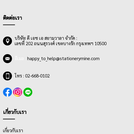
นักเรียนสามารถเลือกซื้อได้ตามความเหมาะสม นอกจากนี้ยังมี
สมุดฉีก
ลายตาราง
ที่เหมาะกับการเรียนวิชาเลขเป็นอย่างมาก เหมาะกับการ
ใช้ในการสร้างกราฟ หรือแผนผังต่างๆให้ได้ตามโจทย์คณิตศาสตร์
ติดต่อเรา
ชีวิตการเรียนเลขที่แสนยากก็จะง่ายขึ้นเยอะ นอกจากนี้ยังมี
สมุดบัญชี
รายวัน
ที่นักเรียนพาณิชย์จะใช้ในการเรียนงบกำไรขาดทุน หรือ
เจ้าของกิจการจะใช้ในการทำสมุดบัญชีอย่างง่ายๆใช้จดบันทึกเงินเข้า
บริษัท ดี เอช เอ สยามวาลา จำกัด :
เลขที่ 202 ถนนสุรวงศ์ เขตบางรัก กรุงเทพฯ 10500
และออกรายวันได้
อีเมล :
happy_to_help@stationerymine.com
โทร : 02-668-0102
เกี่ยวกับเรา
เกี่ยวกับเรา