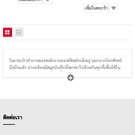
เพิ่มในตะกร้า
ในกระเป๋าทำงานของพนักงานออฟฟิศส่วนใหญ่ นอกจากโทรศัพท์
มือถือแล้ว น่าจะต้องมีสมุดบันทึกที่พกพาไปด้วยกันทุกที่เพื่อใช้ใน
การจดรายละเอียดต่างๆที่เกิดขึ้นในชีวิตประจำวัน หรือจดงานที่
ต้องการพกเอาไว้เตือนความจำต่างๆ ดังนั้น
ส
มุดปกแข็ง
ขนาดพอ
เหมาะ,
สมุดปกอ่อน
ลายน่ารัก,
สมุดไร้เส้นบรรทัด
ที่ให้ความอิสระใน
การเขียนและวาดภาพ,
สมุดลายตาราง
ที่ใช้ได้ทั้งการจดทั่วไปและ
การวาดตารางและการวาดภาพ และ
สมุดแพลนเนอร์ หรือไดอารี่
ที่จะ
มีปฎิทินทั้งปีให้จดบันทึกเป็นรายวัน รายเดือน เหมาะมากสำหรับคน
รักการจดบันทึกเหตุการณ์ต่างๆทุกช่วงเวลาในแต่ละปี
ติดต่อเรา