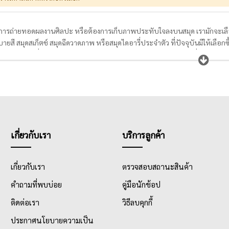
องการถ่ายทอดผลงานศิลปะ หรือต้องการเก็บภาพประทับใจลงบนสมุด เรามักจะเล
สี สมุดสเก็ตช์ สมุดฉีดวาดภาพ หรือสมุดไดอารี่ประจำตัว ที่ปัจจุบันมีให้เลือกซ
ว โดยกระดาษที่อยู่ในสมุดวาดภาพระบายสีส่วนใหญ่จะมีความหนาอยู่ที่ 200 แกรมขึ้น
รียบ และผิวหยาบ ที่มีความสามารถในการรองรับน้ำไม่เท่ากัน เช่น กระดาษที่เ
 พ่อแม่ผู้ปกรอง นักเรียน นักศึกษา ครูอาจารย์ ตลอดจนถึงศิลปิน ควรเลือกสมุดว
บนผลงานที่วางแผนไว้
เกี่ยวกับเรา
บริการลูกค้า
เกี่ยวกับเรา
ตรวจสอบสถานะสินค้า
คำถามที่พบบ่อย
คู่มือนักช้อป
ติดต่อเรา
วิธีลบคุกกี้
ประกาศนโยบายความเป็น