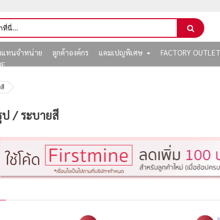
ัวแทนจำหน่าย
ลูกค้าองค์กร
แคมเปญพิเศษ
FACTORY OUTLE
NE
สี
ูป / ระบายสี