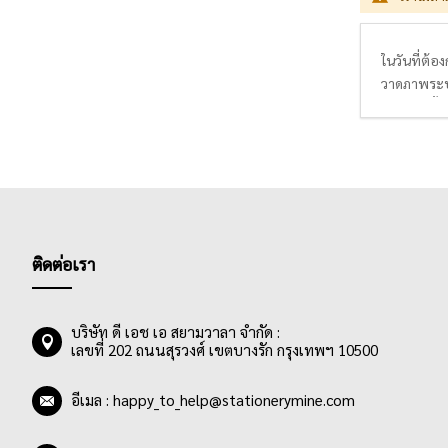
ในวันที่ต้
วาดภาพระบาย
15 x 11 นิ้
กระดาษผิวเ
ลิค เป็นต้น
ประยุกต์ลง
ติดต่อเรา
บริษัท ดี เอช เอ สยามวาลา จำกัด :
เลขที่ 202 ถนนสุรวงศ์ เขตบางรัก กรุงเทพฯ 10500
อีเมล :
happy_to_help@stationerymine.com