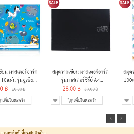
ขียน มาสเตอร์อาร์ต
สมุดวาดเขียน มาสเตอร์อาร์ต
สมุด
0แผ่น รุ่นจูเนียร์
รุ่นมาสเตอร์ซีรี่ย์ A4
100แ
ละลาย 190x260มม.
00 ฿
100แกรม 14แผ่น
28.00 ฿
MJ-0
10.00 ฿
39.00 ฿
เพิ่มในตะกร้า
เพิ่มในตะกร้า
มารถหาสินค้าที่ตรงกับตัวเลือก