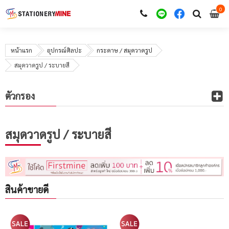
0
i
0
หน้าแรก
อุปกรณ์ศิลปะ
กระดาษ / สมุดวาดรูป
สมุดวาดรูป / ระบายสี
ตัวกรอง
สมุดวาดรูป / ระบายสี
สินค้าขายดี