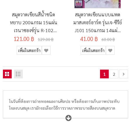
สมุดวาดเขียนสีน้ำชนิด
สมุดวาดเขียนแบบแพด
หยาบ 200แกรม 15แผ่น
มาสเตอร์อาร์ต รุ่นเจ-ซีรีย์
เรนาซองซ์รุ่น R-102
J101 150แกรม 14แผ่น
121.00 ฿
275x375มม.
41.00 ฿
260x375มม.
129.00 ฿
60.00 ฿
เพิ่มในตะกร้า
เพิ่มในตะกร้า
1
2
ในวันที่ต้องการถ่ายทอดผลงานศิลปะ หรือต้องการเก็บภาพประทับ
ใจลงบนสมุด เรามักจะเลือกวิธีการวาดภาพระบายสีลงบนสมุดวาด
ภาพ สมุดระบายสี สมุดฝึกหัดวาดภาพระบายสี สมุดสเก็ตช์ สมุดฉีด
วาดภาพ หรือสมุดไดอารี่ประจำตัว ที่ปัจจุบันมีให้เลือกซื้อหลาก
หลายขนาดตั้งแต่ A2, A4, A5, A6, 185×260 มม., 15 x 22 นิ้ว, 15 x