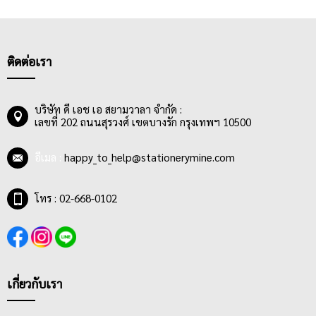
11 นิ้ว โดยกระดาษที่อยู่ในสมุดวาดภาพระบายสีส่วนใหญ่จะมีความ
หนาอยู่ที่ 200 แกรมขึ้นไป นื้อกระดาษมีคุณภาพดี เรียบเนียน เนื้อ
ละเอียด สีขาว มีทั้งกระดาษผิวเรียบ และผิวหยาบ ที่มีความสามารถ
ในการรองรับน้ำไม่เท่ากัน เช่น กระดาษที่เหมาะกับระบายสีน้ำ,
ติดต่อเรา
กระดาษที่เหมาะกับระบายสีโปสเตอร์ หรือสีอะคริลิค เป็นต้น พ่อแม่
ผู้ปกรอง นักเรียน นักศึกษา ครูอาจารย์ ตลอดจนถึงศิลปิน ควรเลือก
สมุดวาดภาพระบายสีให้เหมาะกับสีที่ต้องการใช้ และเทคนิคต่างๆที่
บริษัท ดี เอช เอ สยามวาลา จำกัด :
เลขที่ 202 ถนนสุรวงศ์ เขตบางรัก กรุงเทพฯ 10500
ต้องการประยุกต์ลงบนผลงานที่วางแผนไว้
อีเมล :
happy_to_help@stationerymine.com
โทร : 02-668-0102
เกี่ยวกับเรา