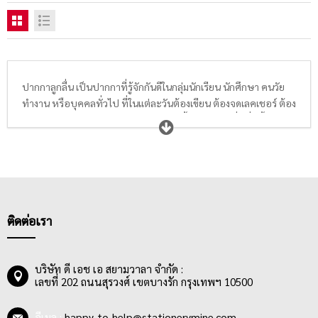
ปากกาลูกลื่น เป็นปากกาที่รู้จักกันดีในกลุ่มนักเรียน นักศึกษา คนวัย
ทำงาน หรือบุคคลทั่วไป ที่ในแต่ละวันต้องเขียน ต้องจดเลคเชอร์ ต้อง
จดบันทึก หรือจดรายงานการประชุม ดังนั้นปากกาลูกลื่นที่ดีนั้น ต้อง
เขียนลื่น เขียนไม่ติดขัด น้ำหมึกต้องไหลสม่ำเสมอ ไม่ขาดตอน, ลาย
เส้นคมชัด มองเห็นชัดเจน, แห้งไว ไม่ซึมกระดาษ, ด้ามปากกามีขนาด
พอเหมาะ จับถนัดมือ โดยมี Grip Zone หรือ Rubber Grip เพื่อให้จับ
กระชับมากยิ่งขึ้น
ส่วนหัวของปากกา มีทั้งแบบผลิตจากสแตนเลส และ Nickel Silver
ส่วนหัวบอลทำจากทังสเตนคาร์ไบด์ (Tungsten Carbide) จึงทำให้
ติดต่อเรา
ปากกามีความแข็งแรง ทนทาน มีขนาดตั้งแต่ 0.29 มม., 0.38 มม., 0.5
มม. และ 0.7 มม. ให้เลือกใช้ได้ตามต้องการ
บริษัท ดี เอช เอ สยามวาลา จำกัด :
น้ำหมึกของปากกาลูกลื่นสามารถขีด เขียนข้อความได้อย่างลื่นไหล ยิ่ง
เลขที่ 202 ถนนสุรวงศ์ เขตบางรัก กรุงเทพฯ 10500
ไปกว่านั้นสินค้าบางตัวมีน้ำหมึกแบบพิเศษ เช่น น้ำหมึกเจลลูลอยด์ ที่
ให้ความหนืดต่ำและมีความถนอมกระดาษ นอกจากเรื่องปากกา
อีเมล :
happy_to_help@stationerymine.com