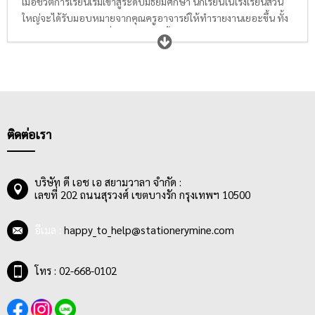
เมื่อชีวิตการเรียนเริ่มเข้าสู่ระดับมัธยมศึกษา นักเรียนในโรงเรียนส่วน
ใหญ่จะได้รับมอบหมายจากคุณครูอาจารย์ให้ทำรายงานเยอะขึ้น ทั้ง
รายงานกลุ่มหรืองานเดี่ยว ทำให้ต้องซื้อสมุดฉีกและสมุดรายงาน
เตรียมไว้ในพร้อมในกระเป๋าเสมอ สมุดฉีกมีหลายประเภท ได้แก่
เส้น
ฉีกเส้นมาตรฐาน
8 มม. คือสมุดฉีกมีเส้นทั่วไปที่เหมาะกับงานเขียน
การบ้าน เขียนรายงานส่งครู มีทั้งแบบมีเส้นสีแดงกั้นหน้าและไม่มีเส้น
นักเรียนสามารถเลือกซื้อได้ตามความเหมาะสม นอกจากนี้ยังมี
สมุดฉีก
ลายตาราง
ที่เหมาะกับการเรียนวิชาเลขเป็นอย่างมาก เหมาะกับการ
ใช้ในการสร้างกราฟ หรือแผนผังต่างๆให้ได้ตามโจทย์คณิตศาสตร์
ติดต่อเรา
ชีวิตการเรียนเลขที่แสนยากก็จะง่ายขึ้นเยอะ นอกจากนี้ยังมี
สมุดบัญชี
รายวัน
ที่นักเรียนพาณิชย์จะใช้ในการเรียนงบกำไรขาดทุน หรือ
เจ้าของกิจการจะใช้ในการทำสมุดบัญชีอย่างง่ายๆใช้จดบันทึกเงินเข้า
บริษัท ดี เอช เอ สยามวาลา จำกัด :
เลขที่ 202 ถนนสุรวงศ์ เขตบางรัก กรุงเทพฯ 10500
และออกรายวันได้
อีเมล :
happy_to_help@stationerymine.com
โทร : 02-668-0102