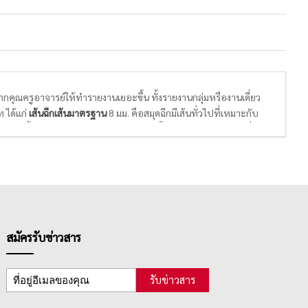
จากคุณครูอาจารย์ให้ทำรายงานเยอะขึ้น ทั้งรายงานกลุ่มหรืองานเดี่ยว
 ได้แก่
เส้นฉีกเส้นมาตรฐาน
8 มม. คือสมุดฉีกมีเส้นทั่วไปที่เหมาะกับ
ารถเลือกซื้อได้ตามความเหมาะสม นอกจากนี้ยังมี
สมุดฉีกลายตาราง
ที่
้ได้ตามโจทย์คณิตศาสตร์ ชีวิตการเรียนเลขที่แสนยากก็จะง่ายขึ้น
เจ้าของกิจการจะใช้ในการทำสมุดบัญชีอย่างง่ายๆใช้จดบันทึกเงินเข้า
สมัครรับข่าวสาร
รับข่าวสาร