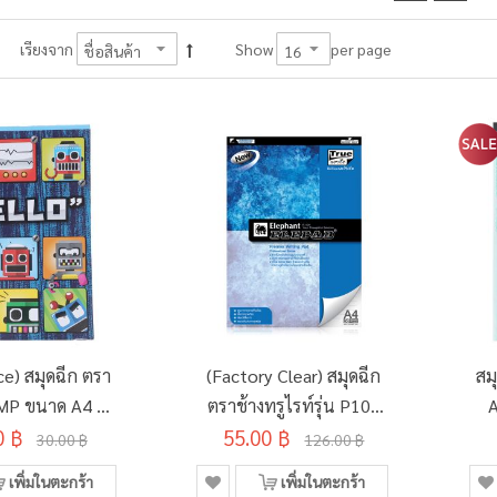
per page
เรียงจาก
Show
ce) สมุดฉีก ตรา
(Factory Clear) สมุดฉีก
สม
 FMP ขนาด A4 70
ตราช้างทรูไรท์รุ่น P101
A
0 ฿
ม 50 แผ่น
70แกรม 50แผ่น (3เล่ม/
55.00 ฿
30.00 ฿
126.00 ฿
D134495)
แพ็ค)
เพิ่มในตะกร้า
เพิ่มในตะกร้า