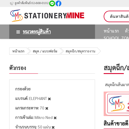
ลูกค้าสัมพันธ์ 02-668-0102
หน้าแรก
ต
หมวดหมู่สินค้า
SCHOOL ZO
หน้าแรก
สมุด / แบบฟอร์ม
สมุดฉีก/สมุดรายงาน
สมุดฉีก/
ตัวกรอง
สมุดฉีกเส้นม
กรองด้วย
แบรนด์
ELEPHANT
แกรมกระดาษ
70
การเข้าเล่ม
Mikro Ned
สินค้าขายดี
จำนวนบรรจุ
50 แผ่น