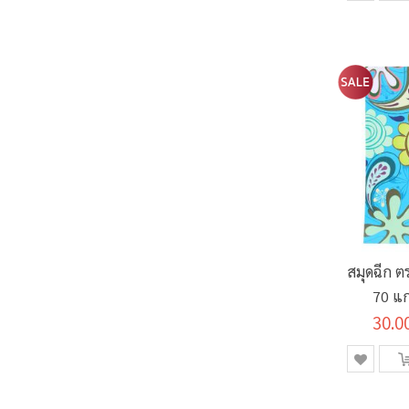
สมุดฉีก ต
70 แก
30.0