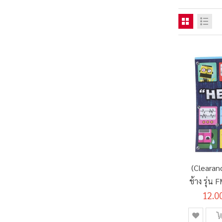
(Clearan
ช้าง รุ่น
12.0
แกร
(S