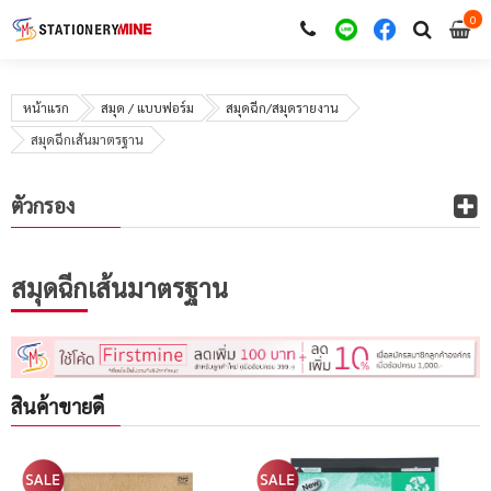
0
i
0
หน้าแรก
สมุด / แบบฟอร์ม
สมุดฉีก/สมุดรายงาน
สมุดฉีกเส้นมาตรฐาน
ตัวกรอง
สมุดฉีกเส้นมาตรฐาน
สินค้าขายดี