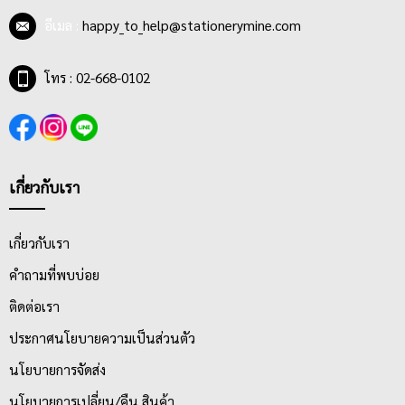
ตั้งแต่ 25 แผ่น, 30 แผ่น, 40 แผ่น, 50 แผ่น, 70 แผ่น และ 100 แผ่น มี
อีเมล :
happy_to_help@stationerymine.com
การเข้าเล่มแบบ MIKRO NED สามารถฉีกได้ง่าย หน้าปกทำมาจาก
กระดาษลวดลายน่ารัก ลายลิขสิทธิ์ ลายการ์ตูนต่างๆที่มี สีสัน และ
ลวดลายสดใส น่าซื้อ
โทร : 02-668-0102
เกี่ยวกับเรา
เกี่ยวกับเรา
คำถามที่พบบ่อย
ติดต่อเรา
ประกาศนโยบายความเป็นส่วนตัว
นโยบายการจัดส่ง
นโยบายการเปลี่ยน/คืน สินค้า