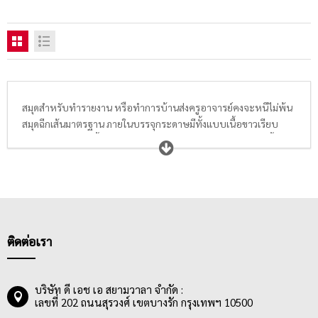
สมุดสำหรับทำรายงาน หรือทำการบ้านส่งครูอาจารย์คงจะหนีไม่พ้น
สมุดฉีกเส้นมาตรฐาน ภายในบรรจุกระดาษมีทั้งแบบเนื้อขาวเรียบ
ธรรมดาและแบบเนื้อกระดาษ True Write ช่วยถนอมสายตา มีทั้ง
ขนาด A4, A5 และ A6 มีทั้งแบบ 50 แกรม, 60 แกรม, 70 แกรม และ
80 แกรม อีกทั้งยังมีแบบมีเส้นสีแดงกั้นหน้าและไม่มีเส้นให้นักเรียน
นักศึกษา หรือพนักงานออฟฟิศได้เลือกซื้อตามความเหมาะสมอีก
ด้วย จะเขียนรายงาน ทำการบ้าน หรือจดบันทึกการประชุมก็ได้ทั้งนั้น
เพราะสมุดฉีกขนาด A4 เหมาะสำหรับการเขียนรายงานส่งอาจารย์
หรือคุณครู กลุ่มผู้ซื้อสมุดฉีกเส้นมาตรฐานส่วนใหญ่จึงเป็น กลุ่ม
ติดต่อเรา
นักเรียนและนักศึกษาในระดับชั้นต่างๆ โดยสมุดฉีกเส้นมาตรฐาน สมุด
ฉีก A4 สามารถหาซื้อได้ง่ายและมีราคาเหมาะสม ไม่แพง ทำให้
นักเรียน นักศึกษา สามารถซื้อใช้ได้เรื่อยๆ
บริษัท ดี เอช เอ สยามวาลา จำกัด :
เลขที่ 202 ถนนสุรวงศ์ เขตบางรัก กรุงเทพฯ 10500
สมุดฉีกเส้นมาตรฐานมีลายเส้นมาตรฐาน 8 มม. และมีจำนวนแผ่น