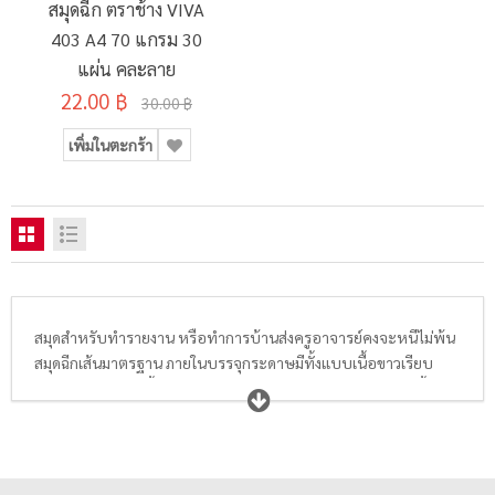
สมุดฉีก ตราช้าง VIVA
403 A4 70 แกรม 30
แผ่น คละลาย
22.00 ฿
30.00 ฿
เพิ่มในตะกร้า
สมุดสำหรับทำรายงาน หรือทำการบ้านส่งครูอาจารย์คงจะหนีไม่พ้น
สมุดฉีกเส้นมาตรฐาน ภายในบรรจุกระดาษมีทั้งแบบเนื้อขาวเรียบ
ธรรมดาและแบบเนื้อกระดาษ True Write ช่วยถนอมสายตา มีทั้ง
ขนาด A4, A5 และ A6 มีทั้งแบบ 50 แกรม, 60 แกรม, 70 แกรม และ
80 แกรม อีกทั้งยังมีแบบมีเส้นสีแดงกั้นหน้าและไม่มีเส้นให้นักเรียน
นักศึกษา หรือพนักงานออฟฟิศได้เลือกซื้อตามความเหมาะสมอีก
ด้วย จะเขียนรายงาน ทำการบ้าน หรือจดบันทึกการประชุมก็ได้ทั้งนั้น