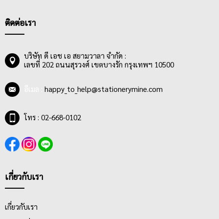
เพราะสมุดฉีกขนาด A4 เหมาะสำหรับการเขียนรายงานส่งอาจารย์
หรือคุณครู กลุ่มผู้ซื้อสมุดฉีกเส้นมาตรฐานส่วนใหญ่จึงเป็น กลุ่ม
ติดต่อเรา
นักเรียนและนักศึกษาในระดับชั้นต่างๆ โดยสมุดฉีกเส้นมาตรฐาน สมุด
ฉีก A4 สามารถหาซื้อได้ง่ายและมีราคาเหมาะสม ไม่แพง ทำให้
นักเรียน นักศึกษา สามารถซื้อใช้ได้เรื่อยๆ
บริษัท ดี เอช เอ สยามวาลา จำกัด :
เลขที่ 202 ถนนสุรวงศ์ เขตบางรัก กรุงเทพฯ 10500
สมุดฉีกเส้นมาตรฐานมีลายเส้นมาตรฐาน 8 มม. และมีจำนวนแผ่น
ตั้งแต่ 25 แผ่น, 30 แผ่น, 40 แผ่น, 50 แผ่น, 70 แผ่น และ 100 แผ่น มี
อีเมล :
happy_to_help@stationerymine.com
การเข้าเล่มแบบ MIKRO NED สามารถฉีกได้ง่าย หน้าปกทำมาจาก
กระดาษลวดลายน่ารัก ลายลิขสิทธิ์ ลายการ์ตูนต่างๆที่มี สีสัน และ
ลวดลายสดใส น่าซื้อ
โทร : 02-668-0102
เกี่ยวกับเรา
เกี่ยวกับเรา