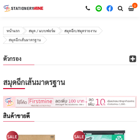
0
i
0
หน้าแรก
สมุด / แบบฟอร์ม
สมุดฉีก/สมุดรายงาน
สมุดฉีกเส้นมาตรฐาน
ตัวกรอง
สมุดฉีกเส้นมาตรฐาน
สินค้าขายดี