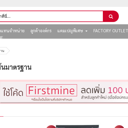
ัวแทนจำหน่าย
ลูกค้าองค์กร
แคมเปญพิเศษ
FACTORY OUTLE
NE
ฐาน
ส้นมาตรฐาน