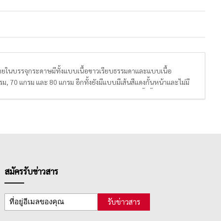
ายในบรรจุกระดาษมีทั้งแบบเนื้อขาวเรียบธรรมดาและแบบเนื้อ
 70 แกรม และ 80 แกรม อีกทั้งยังมีแบบมีเส้นสีแดงกั้นหน้าและไม่มี
นรายงาน ทำการบ้าน หรือจดบันทึกการประชุมก็ได้ทั้งนั้น เพราะสมุด
านส่วนใหญ่จึงเป็น กลุ่มนักเรียนและนักศึกษาในระดับชั้นต่างๆ โดย
น นักศึกษา สามารถซื้อใช้ได้เรื่อยๆ
0 แผ่น, 50 แผ่น, 70 แผ่น และ 100 แผ่น มีการเข้าเล่มแบบ MIKRO NED
ีสัน และลวดลายสดใส น่าซื้อ
สมัครรับข่าวสาร
รับข่าวสาร