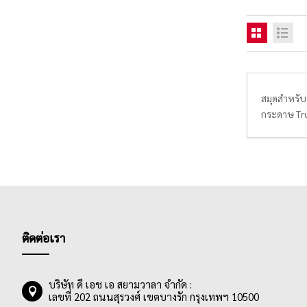
สมุดสำหรับ
กระดาษ True
เส้นให้นัก
ฉีกขนาด A4 
สมุดฉีกเส้น
สมุดฉีกเส้
สามารถฉีกได
ติดต่อเรา
บริษัท ดี เอช เอ สยามวาลา จำกัด :
เลขที่ 202 ถนนสุรวงศ์ เขตบางรัก กรุงเทพฯ 10500