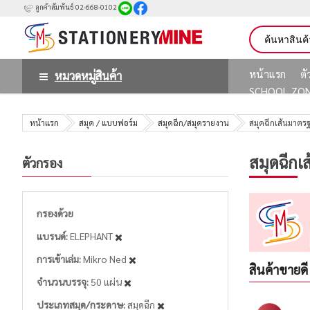
ลูกค้าสัมพันธ์ 02-668-0102
หน้าแรก
ต
หมวดหมู่สินค้า
SCHOOL ZO
หน้าแรก
สมุด / แบบฟอร์ม
สมุดฉีก/สมุดรายงาน
สมุดฉีกเส้นมาตร
สมุดฉีกเ
ตัวกรอง
กรองด้วย
แบรนด์
ELEPHANT
การเข้าเล่ม
Mikro Ned
สินค้าขายดี
จำนวนบรรจุ
50 แผ่น
ประเภทสมุด/กระดาษ
สมุดฉีก