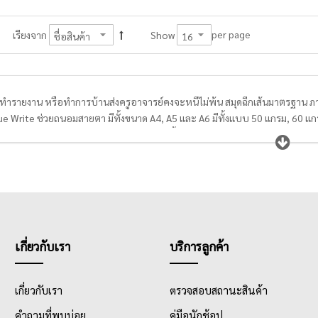
per page
เรียงจาก
Show
ทำรายงาน หรือทำการบ้านส่งครูอาจารย์คงจะหนีไม่พ้น สมุดฉีกเส้นมาตรฐาน ภ
 Write ช่วยถนอมสายตา มีทั้งขนาด A4, A5 และ A6 มีทั้งแบบ 50 แกรม, 60 แกรม,
เรียน นักศึกษา หรือพนักงานออฟฟิศได้เลือกซื้อตามความเหมาะสมอีกด้วย จะเขีย
เหมาะสำหรับการเขียนรายงานส่งอาจารย์หรือคุณครู กลุ่มผู้ซื้อสมุดฉีกเส้นมาตรฐ
มาตรฐาน สมุดฉีก A4 สามารถหาซื้อได้ง่ายและมีราคาเหมาะสม ไม่แพง ทำให้นักเรีย
นมาตรฐานมีลายเส้นมาตรฐาน 8 มม. และมีจำนวนแผ่น ตั้งแต่ 25 แผ่น, 30 แผ่น, 4
้ง่าย หน้าปกทำมาจากกระดาษลวดลายน่ารัก ลายลิขสิทธิ์ ลายการ์ตูนต่างๆที่มี ส
เกี่ยวกับเรา
บริการลูกค้า
เกี่ยวกับเรา
ตรวจสอบสถานะสินค้า
คำถามที่พบบ่อย
คู่มือนักช้อป