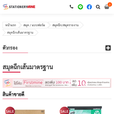
0
i
0
หน้าแรก
สมุด / แบบฟอร์ม
สมุดฉีก/สมุดรายงาน
สมุดฉีกเส้นมาตรฐาน
ตัวกรอง
สมุดฉีกเส้นมาตรฐาน
สินค้าขายดี