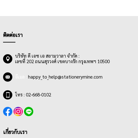
80 แกรม อีกทั้งยังมีแบบมีเส้นสีแดงกั้นหน้าและไม่มีเส้นให้นักเรียน
นักศึกษา หรือพนักงานออฟฟิศได้เลือกซื้อตามความเหมาะสมอีก
ด้วย จะเขียนรายงาน ทำการบ้าน หรือจดบันทึกการประชุมก็ได้ทั้งนั้น
เพราะสมุดฉีกขนาด A4 เหมาะสำหรับการเขียนรายงานส่งอาจารย์
หรือคุณครู กลุ่มผู้ซื้อสมุดฉีกเส้นมาตรฐานส่วนใหญ่จึงเป็น กลุ่ม
ติดต่อเรา
นักเรียนและนักศึกษาในระดับชั้นต่างๆ โดยสมุดฉีกเส้นมาตรฐาน สมุด
ฉีก A4 สามารถหาซื้อได้ง่ายและมีราคาเหมาะสม ไม่แพง ทำให้
นักเรียน นักศึกษา สามารถซื้อใช้ได้เรื่อยๆ
บริษัท ดี เอช เอ สยามวาลา จำกัด :
เลขที่ 202 ถนนสุรวงศ์ เขตบางรัก กรุงเทพฯ 10500
สมุดฉีกเส้นมาตรฐานมีลายเส้นมาตรฐาน 8 มม. และมีจำนวนแผ่น
ตั้งแต่ 25 แผ่น, 30 แผ่น, 40 แผ่น, 50 แผ่น, 70 แผ่น และ 100 แผ่น มี
อีเมล :
happy_to_help@stationerymine.com
การเข้าเล่มแบบ MIKRO NED สามารถฉีกได้ง่าย หน้าปกทำมาจาก
กระดาษลวดลายน่ารัก ลายลิขสิทธิ์ ลายการ์ตูนต่างๆที่มี สีสัน และ
ลวดลายสดใส น่าซื้อ
โทร : 02-668-0102
เกี่ยวกับเรา