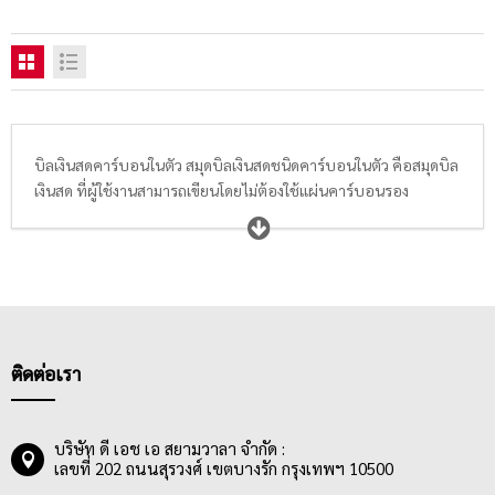
บิลเงินสดคาร์บอนในตัว สมุดบิลเงินสดชนิดคาร์บอนในตัว คือสมุดบิล
เงินสด ที่ผู้ใช้งานสามารถเขียนโดยไม่ต้องใช้แผ่นคาร์บอนรอง
กระดาษให้ยุ่งยาก สามารถให้ข้อมูลสำเนาชัดเจน สีเข้ม สีชัด ติดทน
ขณะใช้งานได้ทันที ด้วยแบบฟอร์มที่ได้มาตรฐาน ถูกต้องตามที่กฏ
หมายระบุ มีช่องกรอกข้อมูลที่ละเอียด เป็นระเบียบทำให้เข้าใจง่าย
ตัวบิลมีการเข้าเล่มแบบญี่ปุ่นทำให้การฉีกได้เรียบคมทุกแผ่น เพิ่ม
สะดวกต่อผู้ใช้งานมากขึ้น
บิลเงินสดคาร์บอนในตัวเหมาะสำหรับผู้ประกอบการ เจ้าของธุรกิจ
ติดต่อเรา
ขนาดเล็ก หรือองค์กรขนาดกลางและใหญ่ ที่มีความจำเป็นจะต้อง
ใช้ใบแจ้งหนี้ในชำระเงิน หรือออกบิลในการประกอบธุรกิจให้แก่
ลูกค้า อีกทั้งบิลเงินสดคาร์บอนในตัวมีราคาไม่แพง ทำให้ผู้ประกอบ
บริษัท ดี เอช เอ สยามวาลา จำกัด :
การสามารถซื้อใช้ได้เรื่อยๆ หากฉีกใช้หมดทุกหน้าแล้ว
เลขที่ 202 ถนนสุรวงศ์ เขตบางรัก กรุงเทพฯ 10500