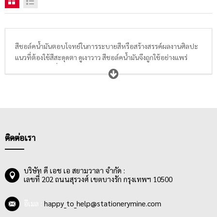
สีชอล์คน้ำมันตอบโจทย์ในการระบายสีหรือสร้างสรรค์ผลงานศิลปะ
แนวที่ต้องใช้สีสะดุดตา ดูเงาวาว สีชอล์คน้ำมันจึงถูกใช้อย่างแพร่
หลายในกลุ่มผู้ชื่นชอบศิลปะไม่ว่าจะเป็น นักเรียนระดับประถมหรือ
มัธยม นักศึกษา ตลอดจนศิลปินผู้เชี่ยวชาญทางการออกแบบผลงาน
ศิลปะ โดยสีชอล์คน้ำมัน จะมีเนื้อสีที่ผลิตพิเศษ ให้สีสันคมชัด ทึบแสง
สีเข้ม แต่ให้สัมผัสที่นุ่มนวลขณะใช้
ติดต่อเรา
บริษัท ดี เอช เอ สยามวาลา จำกัด :
เลขที่ 202 ถนนสุรวงศ์ เขตบางรัก กรุงเทพฯ 10500
อีเมล :
happy_to_help@stationerymine.com