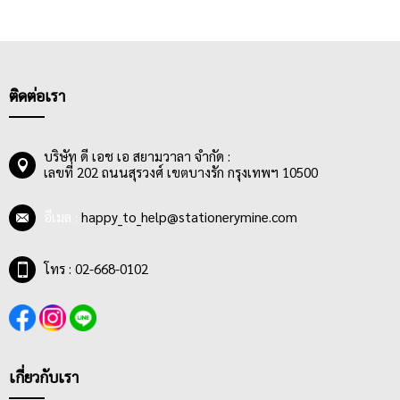
ติดต่อเรา
บริษัท ดี เอช เอ สยามวาลา จำกัด :
เลขที่ 202 ถนนสุรวงศ์ เขตบางรัก กรุงเทพฯ 10500
อีเมล :
happy_to_help@stationerymine.com
โทร : 02-668-0102
เกี่ยวกับเรา