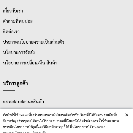
เกี่ยวกับเรา
คำถามที่พบบ่อย
ติดต่อเรา
ประกาศนโยบายความเป็นส่วนตัว
นโยบายการจัดส่ง
นโยบายการเปลี่ยน/คืน สินค้า
บริการลูกค้า
ตรวจสอบสถานะสินค้า
คู่มือนักช้อป
×
เว็ปไซต์นี้ใช้ cookie เพื่อสร้างประสบการณ์นำเสนอสินค้าหรือบริการที่ดีให้กับท่าน รวมถึงเพื่อ
จัดการข้อมูลส่วนบุคคลให้ท่านได้รับประสบการณ์ที่ดีในการใช้เว็ปไซต์ของเรา ทั้งนี้ท่านสามารถ
วิธีลบคุกกี้
ทราบถึงนโยบายการใช้คุกกี้และวิธีการจัดการคุกกี้ ได้ ที่ นโยบายการใช้งาน cookie
ประกาศนโยบายความเป็นส่วนตัว