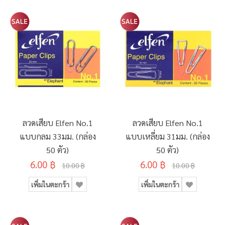
ลวดเสียบ Elfen No.1
ลวดเสียบ Elfen No.1
แบบกลม 33มม. (กล่อง
แบบเหลี่ยม 31มม. (กล่อง
50 ตัว)
50 ตัว)
6.00 ฿
6.00 ฿
10.00 ฿
10.00 ฿
เพิ่มในตะกร้า
เพิ่มในตะกร้า