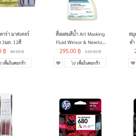
พาร่า มาสเตอร์
สื่อผสมสีน้ำ Art Masking
สมุ
ต 3มล. 12สี
Fluid Winsor & Newton
ดำ
0 ฿
295.00 ฿
75มล. #3021759
ซอ
40.00 ฿
320.00 ฿
เพิ่มในตะกร้า
เพิ่มในตะกร้า