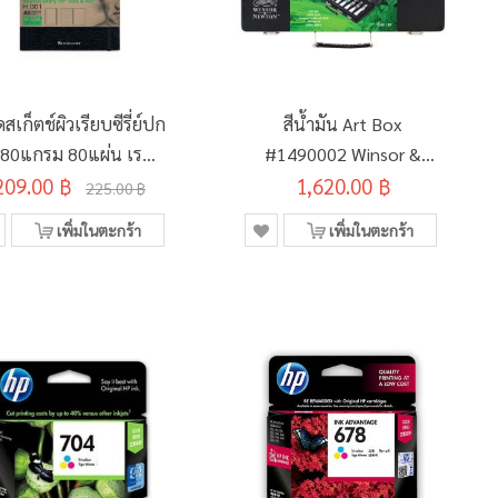
ดสเก็ตช์ผิวเรียบซีรี่ย์ปก
สีน้ำมัน Art Box
 80แกรม 80แผ่น เรนา
#1490002 Winsor &
งซ์รุ่น Text & Art H-
209.00 ฿
1,620.00 ฿
Newton
225.00 ฿
001 A5
เพิ่มในตะกร้า
เพิ่มในตะกร้า