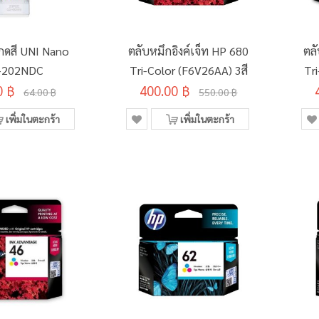
อกดสี UNI Nano
ตลับหมึกอิงค์เจ็ท HP 680
ตลั
-202NDC
Tri-Color (F6V26AA) 3สี
Tr
0 ฿
400.00 ฿
64.00 ฿
550.00 ฿
เพิ่มในตะกร้า
เพิ่มในตะกร้า