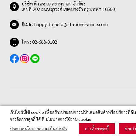
รายการ
ชมพูกุหลาบ
0
บริษัท ดี เอช เอ สยามวาลา จำกัด :
เลขที่ 202 ถนนสุรวงศ์ เขตบางรัก กรุงเทพฯ 10500
รายการ
ชมพู/ฟ้า
0
รายการ
ชมพูอ่อน
0
อีเมล :
happy_to_help@stationerymine.com
รายการ
ซีเปีย
0
โทร : 02-668-0102
รายการ
ดำ
6
รายการ
แดง
13
รายการ
เทอควอยซ์
0
รายการ
เทาเข้ม
0
รายการ
เทาอ่อน
0
รายการ
น้ำเงิน
34
รายการ
น้ำเงินอ่อน
0
รายการ
เว็ปไซต์นี้ใช้ cookie เพื่อสร้างประสบการณ์นำเสนอสินค้าหรือบริการที่ดีใ
น้ำเงินเข้ม
0
Stationerymine.com © 2020 All Rights Reserved.
การจัดการคุกกี้ ได้ ที่ นโยบายการใช้งาน cookie
รายการ
น้ำเงิน/ดำ
0
ประกาศนโยบายความเป็นส่วนตัว
การตั้งค่าคุกกี้
ยอมรั
รายการ
น้ำเงิน/ดำ/แดง
0