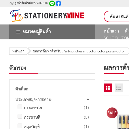
ลูกค้าสัมพันธ์ 02-668-0102
หน้าแรก
ต
หมวดหมู่สินค้า
SCHOOL ZO
หน้าแรก
ผลการค้นหาสำหรับ : 'art-suppliesandcolor color poster-color'
ผลการค้
ตัวกรอง
ตัวเลือก
ประเภทสมุด/กระดาษ
ชิ้น
กระดาษไข
1
รายการ
กระดาษสี
5
ชิ้น
สมุดบัญชี
1