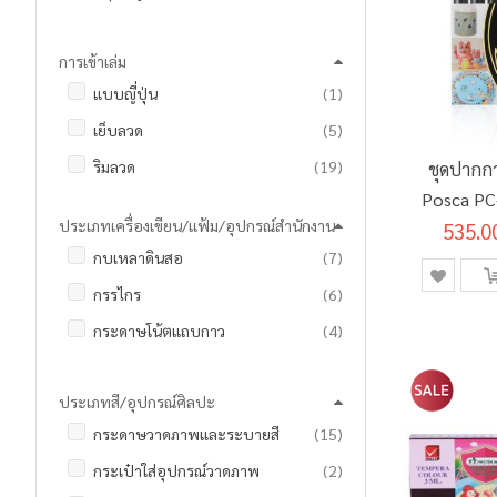
รายการ
สมุดปกแข็ง
18
การเข้าเล่ม
รายการ
สมุดปกอ่อน
7
ชิ้น
แบบญี่ปุ่น
1
รายการ
เย็บลวด
5
รายการ
ริมลวด
19
ชุดปากกา
Posca PC
ประเภทเครื่องเขียน/แฟ้ม/อุปกรณ์สำนักงาน
535.0
8 สี
รายการ
กบเหลาดินสอ
7
รายการ
กรรไกร
6
รายการ
กระดาษโน้ตแถบกาว
4
รายการ
กระเป๋าดินสอ
7
ประเภทสี/อุปกรณ์ศิลปะ
รายการ
กาวแท่ง
2
รายการ
กระดาษวาดภาพและระบายสี
15
ชิ้น
คลิปบอร์ด
1
รายการ
กระเป๋าใส่อุปกรณ์วาดภาพ
2
รายการ
ชุดเรขาคณิตและวงเวียน
10