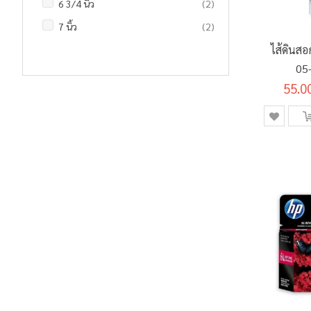
รายการ
6 3/4 นิ้ว
2
รายการ
6B
0
รายการ
สีเมจิก
3
รายการ
แฟ้มห่วง
12
รายการ
7 นิ้ว
2
รายการ
7B
0
รายการ
สีอะคริลิค
23
รายการ
ไม้บรรทัด
5
ไส้ดินส
รายการ
8 นิ้ว
2
รายการ
9B
0
ชิ้น
อุปกรณ์ศิลปะอื่นๆ
1
รายการ
ยางลบ
13
05
ชิ้น
8 3/4 นิ้ว
1
รายการ
EE
0
55.0
ชิ้น
อุปกรณ์จัดเอกสาร
1
รายการ
F
0
รายการ
PROMOTION SET
2
รายการ
H
0
รายการ
2H
0
รายการ
3H
0
รายการ
4H
0
รายการ
5H
0
รายการ
6H
0
รายการ
7H
0
รายการ
8H
0
รายการ
9H
0