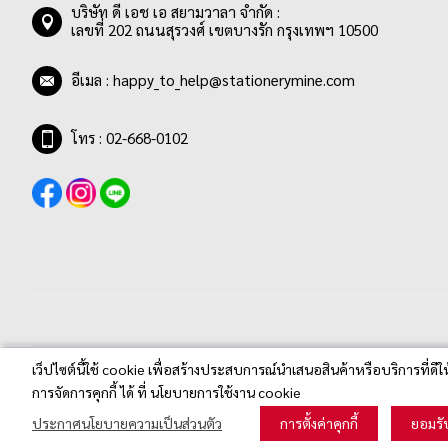
รายการ
ชมพูกุหลาบ
0
บริษัท ดี เอช เอ สยามวาลา จำกัด :
เลขที่ 202 ถนนสุรวงศ์ เขตบางรัก กรุงเทพฯ 10500
รายการ
ชมพู/ฟ้า
0
รายการ
ชมพูอ่อน
0
อีเมล :
happy_to_help@stationerymine.com
รายการ
ซีเปีย
0
โทร : 02-668-0102
รายการ
ดำ
6
รายการ
แดง
13
รายการ
เทอควอยซ์
0
รายการ
เทาเข้ม
0
รายการ
เทาอ่อน
0
รายการ
น้ำเงิน
34
รายการ
น้ำเงินอ่อน
0
รายการ
เว็ปไซต์นี้ใช้ cookie เพื่อสร้างประสบการณ์นำเสนอสินค้าหรือบริการที่ดีใ
น้ำเงินเข้ม
0
Stationerymine.com © 2020 All Rights Reserved.
การจัดการคุกกี้ ได้ ที่ นโยบายการใช้งาน cookie
รายการ
น้ำเงิน/ดำ
0
ประกาศนโยบายความเป็นส่วนตัว
การตั้งค่าคุกกี้
ยอมรั
รายการ
น้ำเงิน/ดำ/แดง
0