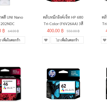
อกดสี UNI Nano
ตลับหมึกอิงค์เจ็ท HP 680
ตลั
-202NDC
Tri-Color (F6V26AA) 3สี
Tr
0 ฿
400.00 ฿
64.00 ฿
550.00 ฿
เพิ่มในตะกร้า
เพิ่มในตะกร้า