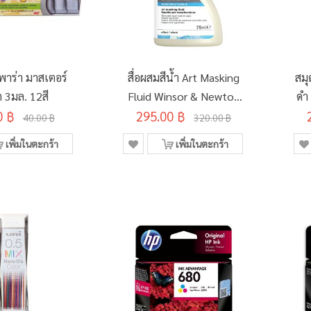
พาร่า มาสเตอร์
สื่อผสมสีน้ำ Art Masking
สมุ
ต 3มล. 12สี
Fluid Winsor & Newton
ดำ
0 ฿
295.00 ฿
75มล. #3021759
ซอ
40.00 ฿
320.00 ฿
เพิ่มในตะกร้า
เพิ่มในตะกร้า