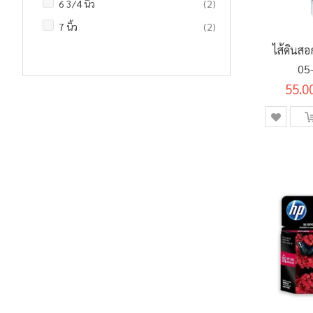
รายการ
6 3/4 นิ้ว
2
รายการ
6B
0
รายการ
สีเมจิก
3
รายการ
แฟ้มห่วง
12
รายการ
7 นิ้ว
2
รายการ
7B
0
รายการ
สีอะคริลิค
23
รายการ
ไม้บรรทัด
5
ไส้ดินส
รายการ
8 นิ้ว
2
รายการ
9B
0
ชิ้น
อุปกรณ์ศิลปะอื่นๆ
1
รายการ
ยางลบ
13
05
ชิ้น
8 3/4 นิ้ว
1
รายการ
EE
0
55.0
ชิ้น
อุปกรณ์จัดเอกสาร
1
รายการ
F
0
รายการ
PROMOTION SET
2
รายการ
H
0
รายการ
2H
0
รายการ
3H
0
รายการ
4H
0
รายการ
5H
0
รายการ
6H
0
รายการ
7H
0
รายการ
8H
0
รายการ
9H
0