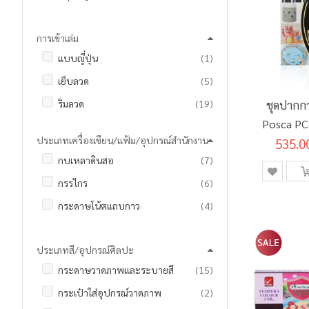
รายการ
สมุดปกแข็ง
18
การเข้าเล่ม
รายการ
สมุดปกอ่อน
7
ชิ้น
แบบญี่ปุ่น
1
รายการ
เย็บลวด
5
รายการ
ริมลวด
19
ชุดปากกา
Posca PC
ประเภทเครื่องเขียน/แฟ้ม/อุปกรณ์สำนักงาน
535.0
8 สี
รายการ
กบเหลาดินสอ
7
รายการ
กรรไกร
6
รายการ
กระดาษโน้ตแถบกาว
4
รายการ
กระเป๋าดินสอ
7
ประเภทสี/อุปกรณ์ศิลปะ
รายการ
กาวแท่ง
2
รายการ
กระดาษวาดภาพและระบายสี
15
ชิ้น
คลิปบอร์ด
1
รายการ
กระเป๋าใส่อุปกรณ์วาดภาพ
2
รายการ
ชุดเรขาคณิตและวงเวียน
10