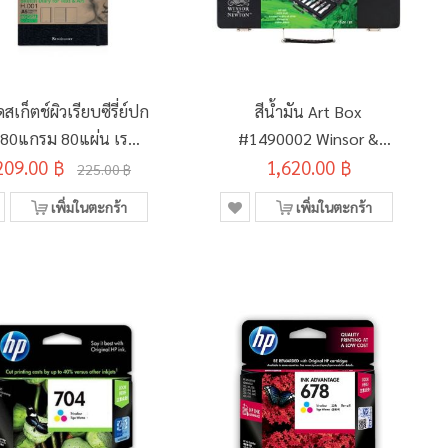
ดสเก็ตช์ผิวเรียบซีรี่ย์ปก
สีน้ำมัน Art Box
 80แกรม 80แผ่น เรนา
#1490002 Winsor &
งซ์รุ่น Text & Art H-
209.00 ฿
1,620.00 ฿
Newton
225.00 ฿
001 A5
เพิ่มในตะกร้า
เพิ่มในตะกร้า