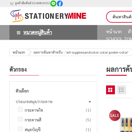
ลูกค้าสัมพันธ์ 02-668-0102
หน้าแรก
ต
หมวดหมู่สินค้า
SCHOOL ZO
หน้าแรก
ผลการค้นหาสำหรับ : 'art-suppliesandcolor color poster-color'
ผลการค้
ตัวกรอง
ตัวเลือก
ประเภทสมุด/กระดาษ
ชิ้น
กระดาษไข
1
รายการ
กระดาษสี
5
ชิ้น
สมุดบัญชี
1