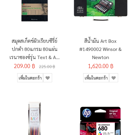
สมุดสเก็ตช์ผิวเรียบซีรี่ย์
สีน้ำมัน Art Box
ปกดำ 80แกรม 80แผ่น
#1490002 Winsor &
เรนาซองซ์รุ่น Text & Art
Newton
209.00 ฿
H-001 A5
1,620.00 ฿
225.00 ฿
เพิ่มในตะกร้า
เพิ่มในตะกร้า