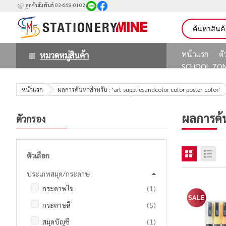
ลูกค้าสัมพันธ์ 02-668-0102
หน้าแรก
ต
หมวดหมู่สินค้า
SCHOOL ZO
หน้าแรก
ผลการค้นหาสำหรับ : 'art-suppliesandcolor color poster-color'
ผลการค้
ตัวกรอง
ตัวเลือก
ประเภทสมุด/กระดาษ
ชิ้น
กระดาษไข
1
รายการ
กระดาษสี
5
ชิ้น
สมุดบัญชี
1