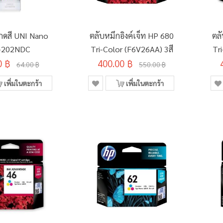
อกดสี UNI Nano
ตลับหมึกอิงค์เจ็ท HP 680
ตลั
-202NDC
Tri-Color (F6V26AA) 3สี
Tr
0 ฿
400.00 ฿
64.00 ฿
550.00 ฿
เพิ่มในตะกร้า
เพิ่มในตะกร้า