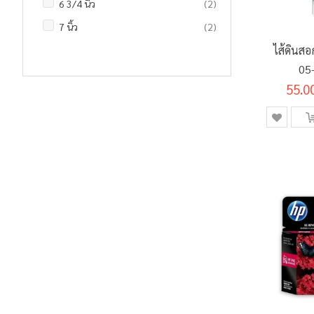
รายการ
6 3/4 นิ้ว
2
รายการ
6B
0
รายการ
สีเมจิก
3
รายการ
แฟ้มห่วง
12
รายการ
7 นิ้ว
2
รายการ
7B
0
รายการ
สีอะคริลิค
23
รายการ
ไม้บรรทัด
5
ไส้ดินส
รายการ
8 นิ้ว
2
รายการ
9B
0
ชิ้น
อุปกรณ์ศิลปะอื่นๆ
1
รายการ
ยางลบ
13
05
ชิ้น
8 3/4 นิ้ว
1
รายการ
EE
0
55.0
ชิ้น
อุปกรณ์จัดเอกสาร
1
รายการ
F
0
รายการ
PROMOTION SET
2
รายการ
H
0
รายการ
2H
0
รายการ
3H
0
รายการ
4H
0
รายการ
5H
0
รายการ
6H
0
รายการ
7H
0
รายการ
8H
0
รายการ
9H
0