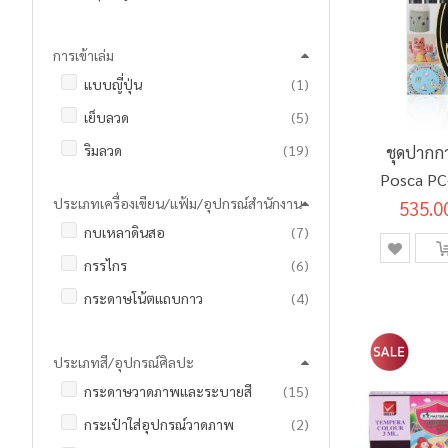
รายการ
สมุดปกแข็ง
18
การเข้าเล่ม
รายการ
สมุดปกอ่อน
7
ชิ้น
แบบญี่ปุ่น
1
รายการ
เย็บลวด
5
รายการ
ริมลวด
19
ชุดปากกา
Posca PC
ประเภทเครื่องเขียน/แฟ้ม/อุปกรณ์สำนักงาน
535.0
8 สี
รายการ
กบเหลาดินสอ
7
รายการ
กรรไกร
6
รายการ
กระดาษโน้ตแถบกาว
4
รายการ
กระเป๋าดินสอ
7
ประเภทสี/อุปกรณ์ศิลปะ
รายการ
กาวแท่ง
2
รายการ
กระดาษวาดภาพและระบายสี
15
ชิ้น
คลิปบอร์ด
1
รายการ
กระเป๋าใส่อุปกรณ์วาดภาพ
2
รายการ
ชุดเรขาคณิตและวงเวียน
10