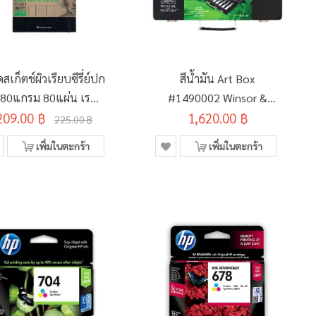
ดสเก็ตช์ผิวเรียบซีรี่ย์ปก
สีน้ำมัน Art Box
 80แกรม 80แผ่น เรนา
#1490002 Winsor &
งซ์รุ่น Text & Art H-
209.00 ฿
1,620.00 ฿
Newton
225.00 ฿
001 A5
เพิ่มในตะกร้า
เพิ่มในตะกร้า