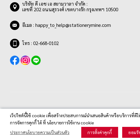
รายการ
ชมพูกุหลาบ
0
บริษัท ดี เอช เอ สยามวาลา จำกัด :
เลขที่ 202 ถนนสุรวงศ์ เขตบางรัก กรุงเทพฯ 10500
รายการ
ชมพู/ฟ้า
0
รายการ
ชมพูอ่อน
0
อีเมล :
happy_to_help@stationerymine.com
รายการ
ซีเปีย
0
โทร : 02-668-0102
รายการ
ดำ
6
รายการ
แดง
13
รายการ
เทอควอยซ์
0
รายการ
เทาเข้ม
0
รายการ
เทาอ่อน
0
รายการ
น้ำเงิน
34
รายการ
น้ำเงินอ่อน
0
รายการ
เว็ปไซต์นี้ใช้ cookie เพื่อสร้างประสบการณ์นำเสนอสินค้าหรือบริการที่ดีใ
น้ำเงินเข้ม
0
Stationerymine.com © 2020 All Rights Reserved.
การจัดการคุกกี้ ได้ ที่ นโยบายการใช้งาน cookie
รายการ
น้ำเงิน/ดำ
0
ประกาศนโยบายความเป็นส่วนตัว
การตั้งค่าคุกกี้
ยอมรั
รายการ
น้ำเงิน/ดำ/แดง
0