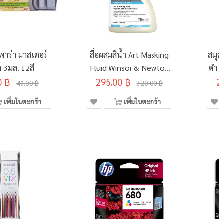
พาร่า มาสเตอร์
สื่อผสมสีน้ำ Art Masking
สมุ
ต 3มล. 12สี
Fluid Winsor & Newton
ดำ
0 ฿
295.00 ฿
75มล. #3021759
ซอ
40.00 ฿
320.00 ฿
เพิ่มในตะกร้า
เพิ่มในตะกร้า