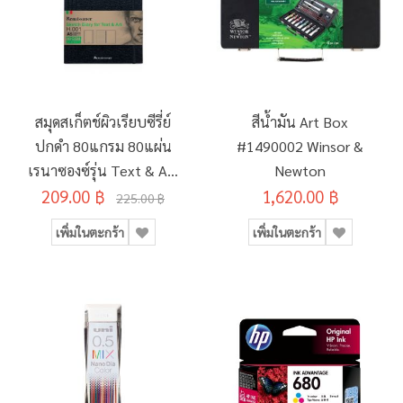
สมุดสเก็ตช์ผิวเรียบซีรี่ย์
สีน้ำมัน Art Box
ปกดำ 80แกรม 80แผ่น
#1490002 Winsor &
เรนาซองซ์รุ่น Text & Art
Newton
209.00 ฿
H-001 A5
1,620.00 ฿
225.00 ฿
เพิ่มในตะกร้า
เพิ่มในตะกร้า