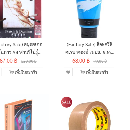
actory Sale) สมุดสเกต
(Factory Sale) สีอะครีลิ
สันกาว A4 ฟาบริโน่รุ่น
คเรนาซองซ์ 75มล. #360
87.00 ฿
R-703
68.00 ฿
SKY BLUE
120.00 ฿
99.00 ฿
เพิ่มในตะกร้า
เพิ่มในตะกร้า