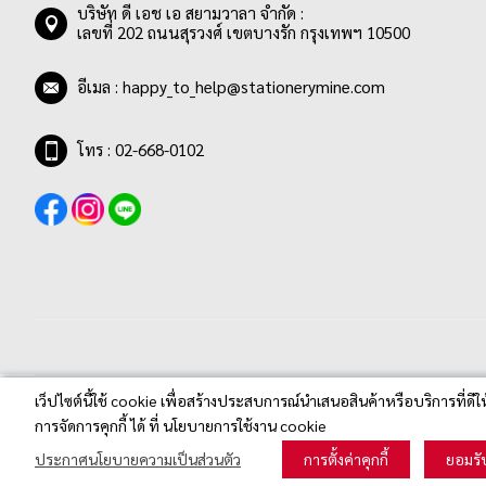
บริษัท ดี เอช เอ สยามวาลา จำกัด :
รายการ
ชมพูกุหลาบ
0
เลขที่ 202 ถนนสุรวงศ์ เขตบางรัก กรุงเทพฯ 10500
รายการ
ชมพู/ฟ้า
0
อีเมล :
happy_to_help@stationerymine.com
รายการ
ชมพูอ่อน
0
รายการ
ซีเปีย
0
โทร : 02-668-0102
รายการ
ดำ
0
รายการ
แดง
2
รายการ
เทอควอยซ์
0
รายการ
เทาเข้ม
0
รายการ
เทาอ่อน
0
รายการ
น้ำเงิน
2
รายการ
น้ำเงินอ่อน
0
เว็ปไซต์นี้ใช้ cookie เพื่อสร้างประสบการณ์นำเสนอสินค้าหรือบริการที่ดีใ
รายการ
น้ำเงินเข้ม
0
Stationerymine.com © 2020 All Rights Reserved.
การจัดการคุกกี้ ได้ ที่ นโยบายการใช้งาน cookie
รายการ
น้ำเงิน/ดำ
0
ประกาศนโยบายความเป็นส่วนตัว
การตั้งค่าคุกกี้
ยอมรั
รายการ
น้ำเงิน/ดำ/แดง
0