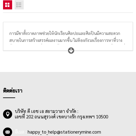
การมีขาตั้งวาดภาพช่วยให้นักเรียนศิลปะและศิลปินมีความสะดวก
สบายในการสร้างสรรค์ผลงานมากขึ้น ไม่ต้องกังวลเรื่องการหาที่วาง
ชิ้นงาน หรือความมั่นคงของชิ้นงานขณะวาดภาพ โดยเฉพาะชิ้นงานที่
มีขนาดใหญ่กว่า A4 ขึ้นไป โดยขาตั้งวาดภาพได้รับการออกแบบให้มี
หลากหลายขนาดด้วยกัน เพื่อตอบโจทย์ศิลปินหรือผู้ใช้งานได้มาก
ที่สุด มีทั้งขาตั้งวาดรูปแบบสตูดิโอ ขาตั้งวาดภาพนอกสถานที่ ขาตั้ง
วาดรูปแบบตั้งโต๊ะ ขาตั้งไม้ ขาตั้งวินเทจ ขาตั้งเขียนภาพไม้ไผ่ ขาตั้ง
วาดรูปพร้อมลิ้นชัก ขาตั้งโลหะ และขาตั้งประเภทอื่นๆ เป็นต้น ศิลปิน
หรือผู้ใช้งาน สามารถเลือกซื้อ เลือกใช้ได้ตามความเหมาะสม หรือตาม
ติดต่อเรา
กำลังซื้อทางด้านราคา และความคุ้มค่า
บริษัท ดี เอช เอ สยามวาลา จำกัด :
เลขที่ 202 ถนนสุรวงศ์ เขตบางรัก กรุงเทพฯ 10500
อีเมล :
happy_to_help@stationerymine.com