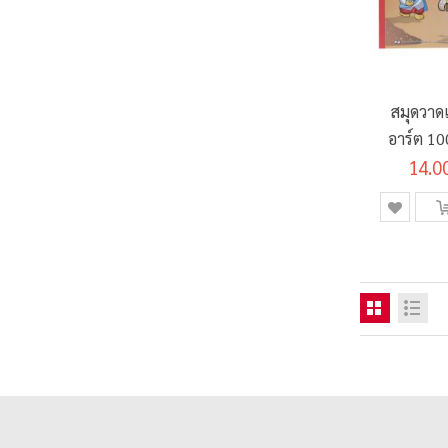
สมุดวาด
อาร์ต 1
รุ่น 
14.0
21